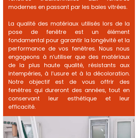
modernes en passant par les baies vitrées.
La qualité des matériaux utilisés lors de la
pose de fenêtre est un élément
fondamental pour garantir la longévité et la
performance de vos fenêtres. Nous nous
engageons à n’utiliser que des matériaux
de la plus haute qualité, résistants aux
intempéries, à l’usure et à la décoloration.
Notre objectif est de vous offrir des
fenêtres qui dureront des années, tout en
conservant leur esthétique et leur
efficacité.